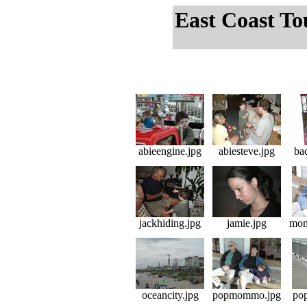
East Coast To
abieengine.jpg
abiesteve.jpg
bac
jackhiding.jpg
jamie.jpg
mo
oceancity.jpg
popmommo.jpg
pop